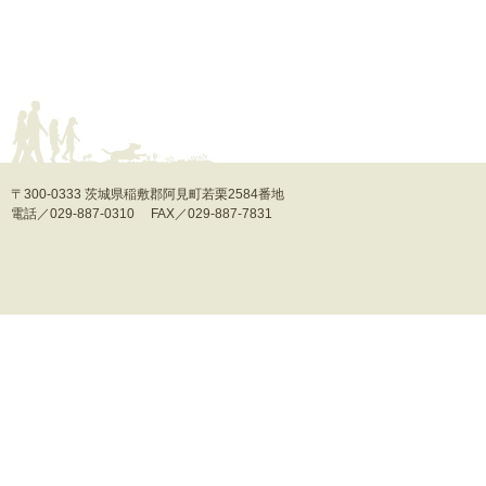
〒300-0333 茨城県稲敷郡阿見町若栗2584番地
電話／029-887-0310 FAX／029-887-7831