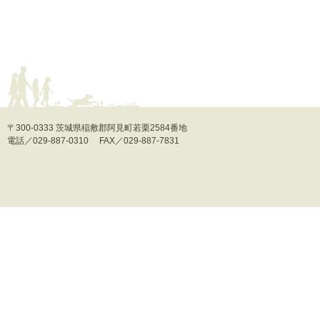
〒300-0333 茨城県稲敷郡阿見町若栗2584番地
電話／029-887-0310 FAX／029-887-7831